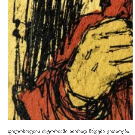
ფილოსოფიის ისტორიაში ხშირად ჩნდება ვითარება, რ