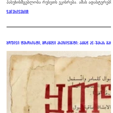
პასუხისმგებლობა რუსეთს ეკისრება. ამას ადასტურ
დაწვრილებით
ყოფილი ტერორისტი, მოქმედი პრეზიდენტი: აჰმად ალ-შარას გარ