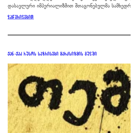
დასავლური იმპერიალიზმით შთაგონებულმა სამხედრო 
დაწვრილებით
ჟან-ჟაკ რუსოს საზრისები მარქსიზმის გულში