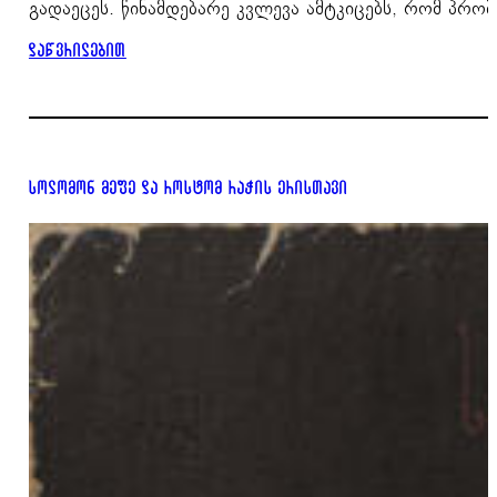
გადაეცეს. წინამდებარე კვლევა ამტკიცებს, რომ პრ
დაწვრილებით
სოლომონ მეფე და როსტომ რაჭის ერისთავი