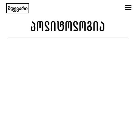
მდევარი
შიგთავსზე
პოლიტოლოგია
გადასვლა