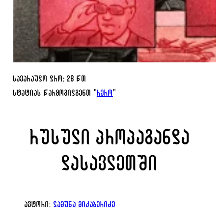
სავარაუდო დრო: 28 წთ
სტატიას წარმოგიდგენთ "
რერო
"
რუსული პროპაგანდა
დასავლეთში
ავტორი:
ლამუნა მიქაბერიძე