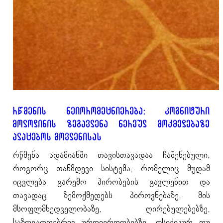
რწმენის ნეიორომეცნიერება: კოგნიტური
მოლოდინის ზეგავლენა ნერვულ მოქმედებაზე
პლაცებოს მოვლენისას
რწმენა ადამიანში თავისთავადაა ჩაშენებული,
როგორც თანმდევი სისტემა, რომელიც მუდამ
იცვლება გარემო პირობების გავლენით და
თავადაც ზემოქმედებს პიროვნებაზე, მის
მსოფლმხედველობაზე, ღირებულებებზე,
საზოგადოებრივ ურთიერთობებზე, ფსიქიკურ თუ