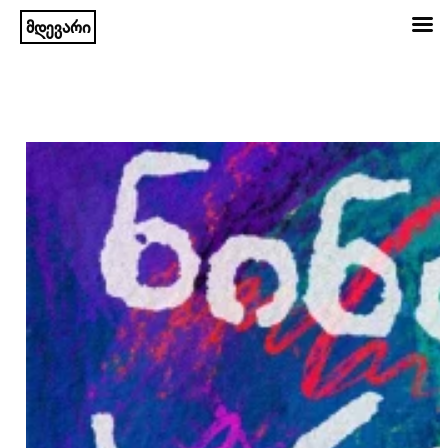
მდევარი
შიგთავსზე
გადასვლა