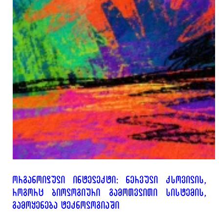
ორგანოიდული ინტელექტი: ნერვული ქსოვილის,
როგორც ბიოლოგიური გამოთვლითი სისტემის,
გამოყენება ტექნოლოგიაში