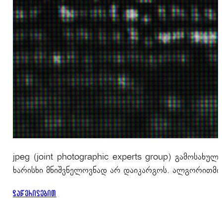
jpeg (joint photographic experts group) გამოსახუ
ხარისხი მნიშვნელოვნად არ დაიკარგოს. ალგორითმის 
დაწვრილებით