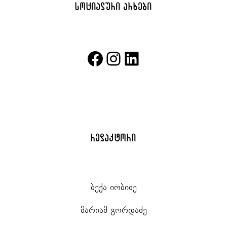
სოციალური არხები
facebook
instagram
linkedin
რედაქტორი
ბექა იობიძე
მარიამ გორდაძე