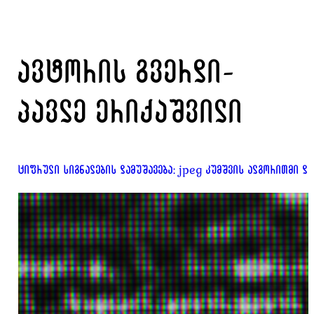
ავტორის გვერდი-
პავლე ერიქაშვილი
ციფრული სიგნალების დამუშავება: jpeg კუმშვის ალგორითმი და