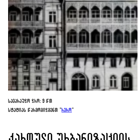
სავარაუდო დრო: 9 წთ
სტატიას წარმოგიდგენთ "
რერო
"
ქართული ურბანიზაციის