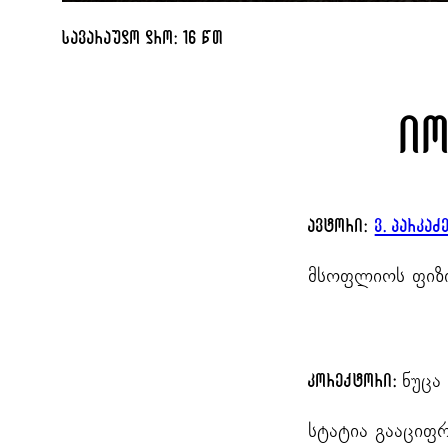
სავარაუდო დრო: 16 წთ
იო
ავტორი:
ვ. პარკაძ
მსოფლიოს ფიზიკ
ნუცა
კორექტორი:
სტატია გააციფ