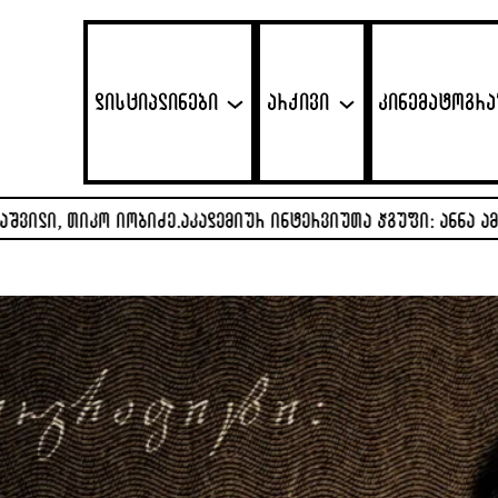
დისციპლინები
არქივი
კინემატოგრ
ძე.
აკადემიურ ინტერვიუთა ჯგუფი: ანნა ამილახვარი, ანანო ყა