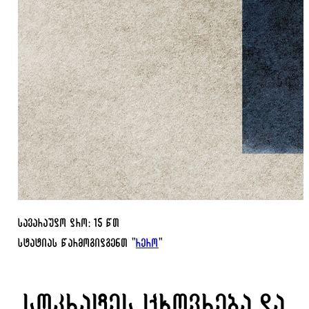
სავარაუდო დრო: 15 წთ
სტატიას წარმოგიდგენთ "
რერო
"
სოკრატეს ცხოვრება და